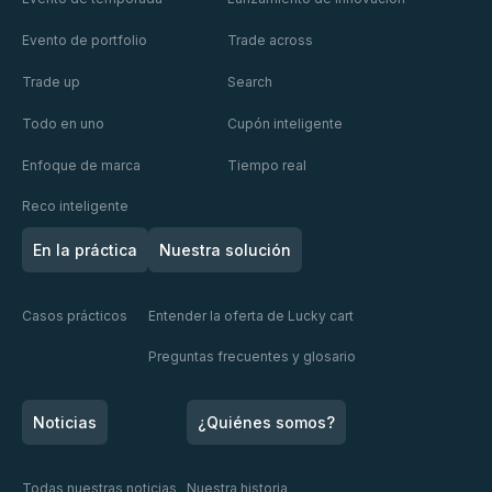
Publicis
Evento de portfolio
Trade across
Trade up
Search
Todo en uno
Cupón inteligente
Enfoque de marca
Tiempo real
Reco inteligente
En la práctica
Nuestra solución
Casos prácticos
Entender la oferta de Lucky cart
Preguntas frecuentes y glosario
Noticias
¿Quiénes somos?
Todas nuestras noticias
Nuestra historia