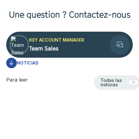
Une question ? Contactez-nous
KEY ACCOUNT MANAGER
Team Sales
Contact
NOTICIAS
Todas las notici
Para leer
Todas las
noticias