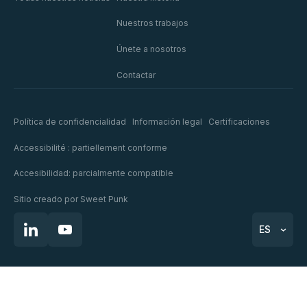
Nuestros trabajos
Únete a nosotros
Contactar
Política de confidencialidad
Información legal
Certificaciones
Accessibilité : partiellement conforme
Accesibilidad: parcialmente compatible
Sitio creado por
Sweet Punk
ES