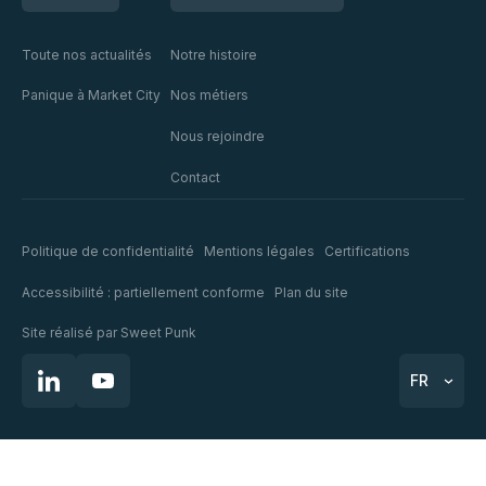
Toute nos actualités
Notre histoire
Panique à Market City
Nos métiers
Nous rejoindre
Contact
Politique de confidentialité
Mentions légales
Certifications
Accessibilité : partiellement conforme
Plan du site
Site réalisé par
Sweet Punk
FR