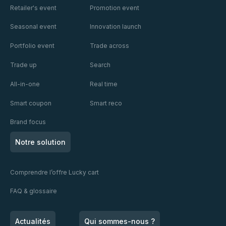
vraiment à qui
pour tout le
Retailer's event
Promotion event
et
et à quelle
secteur.
expérience
Publicis
Seasonal event
Innovation launch
d'achat il
s'adresse ?
Portfolio event
Trade across
Trade up
Search
All-in-one
Real time
Smart coupon
Smart reco
Brand focus
Notre solution
Comprendre l’offre Lucky cart
FAQ & glossaire
Actualités
Qui sommes-nous ?