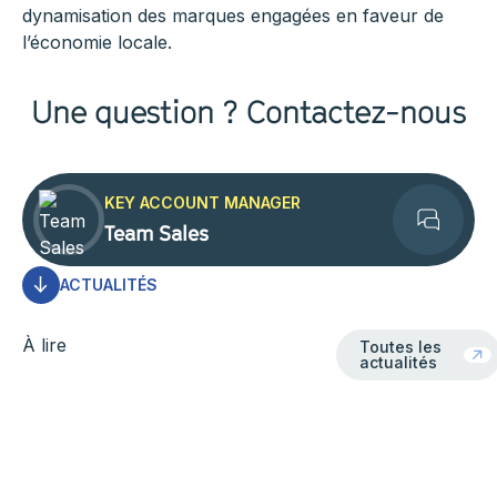
dynamisation des marques engagées en faveur de
l’économie locale.
Une question ? Contactez-nous
KEY ACCOUNT MANAGER
Team Sales
Contact
ACTUALITÉS
Toutes les actua
À lire
Toutes les
actualités