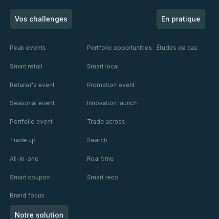
Vos challenges
En pratique
Peak events
Portfolio opportunities
Études de cas
Smart retail
Smart local
Retailer's event
Promotion event
Seasonal event
Innovation launch
Portfolio event
Trade across
Trade up
Search
All-in-one
Real time
Smart coupon
Smart reco
Brand focus
Notre solution