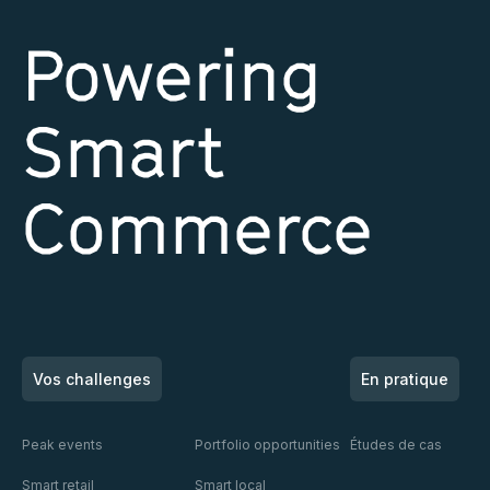
Powering
Smart
Commerce
Vos challenges
En pratique
Peak events
Portfolio opportunities
Études de cas
Smart retail
Smart local