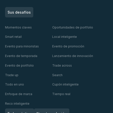
Reconsiderar
Una
Sus desafíos
la
nueva
experiencia
era para
Momentos claves
Oportunidades de portfolio
Lucky
de las
la
El retail media
El 73 % de
cart
Smart retail
Local inteligente
generaciones
experiencia
sabe
los
premiado
segmentar,
compradores
Evento para minoristas
Evento de promoción
en el
del
en la
pero
abandona
retail
comprador:
Leer
Evento de temporada
Lanzamiento de innovación
¿comprende
una marca
Nuit
Leer
Leer
realmente a
tras una mala
media
hacia
des
Evento de portfolio
Trade across
quién se
experiencia.
una
Rois XIII
dirige?
Es una señal
Trade up
Search
mayor
de alarma
con
para todo el
simplicidad
Todo en uno
Cupón inteligente
Mondelēz
sector.
Enfoque de marca
Tiempo real
y
Publicis
Reco inteligente