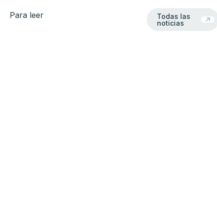
Todas las notici
Para leer
Todas las
noticias