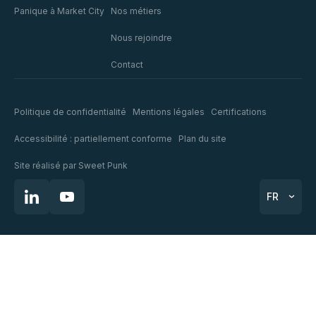
Panique à Market City
Nos métiers
Nous rejoindre
Contact
Politique de confidentialité
Mentions légales
Certifications
Accessibilité : partiellement conforme
Plan du site
Site réalisé par
Sweet Punk
FR