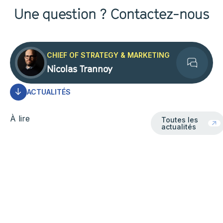
Une question ? Contactez-nous
CHIEF OF STRATEGY & MARKETING
Nicolas Trannoy
Contact
ACTUALITÉS
Toutes les actua
À lire
Toutes les
actualités