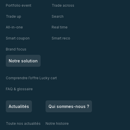
avec
Portfolio event
Trade across
mieux. Mais
signal
comprend-il
d'alarme
Mondelēz
Trade up
Search
vraiment à qui
pour tout le
et
et à quelle
secteur.
All-in-one
Real time
expérience
Publicis
d'achat il
Smart coupon
Smart reco
s'adresse ?
Brand focus
Notre solution
Comprendre l’offre Lucky cart
FAQ & glossaire
Actualités
Qui sommes-nous ?
Toute nos actualités
Notre histoire