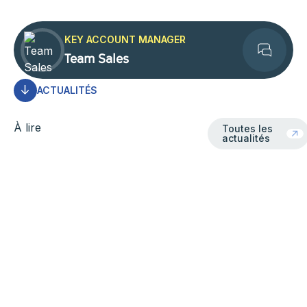
KEY ACCOUNT MANAGER
Team Sales
Contact
ACTUALITÉS
Toutes les actua
À lire
Toutes les
actualités