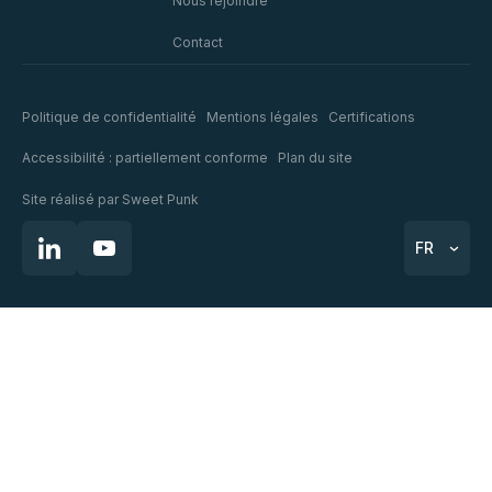
Nous rejoindre
Contact
Politique de confidentialité
Mentions légales
Certifications
Accessibilité : partiellement conforme
Plan du site
Site réalisé par
Sweet Punk
FR