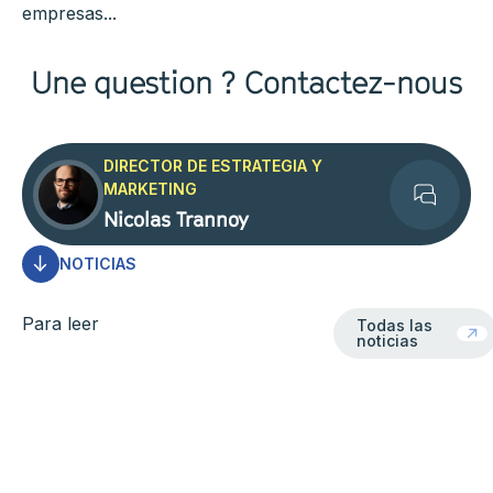
empresas...
Une question ? Contactez-nous
DIRECTOR DE ESTRATEGIA Y
MARKETING
Contact
Nicolas Trannoy
NOTICIAS
Todas las notici
Para leer
Todas las
noticias