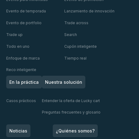
media
hacia
des
quién se
experiencia.
una
Evento de temporada
Lanzamiento de innovación
Rois XIII
dirige?
Es una señal
mayor
de alarma
con
Evento de portfolio
Trade across
para todo el
simplicidad
Mondelēz
sector.
Trade up
Search
y
Todo en uno
Cupón inteligente
Publicis
Enfoque de marca
Tiempo real
Reco inteligente
En la práctica
Nuestra solución
Casos prácticos
Entender la oferta de Lucky cart
Preguntas frecuentes y glosario
Noticias
¿Quiénes somos?