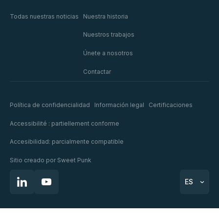
Todas nuestras noticias
Nuestra historia
Nuestros trabajos
Únete a nosotros
Contactar
Política de confidencialidad
Información legal
Certificaciones
Accessibilité : partiellement conforme
Accesibilidad: parcialmente compatible
Sitio creado por
Sweet Punk
ES